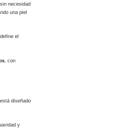
 sin necesidad
ando una piel
define el
os
, con
 está diseñado
suavidad y