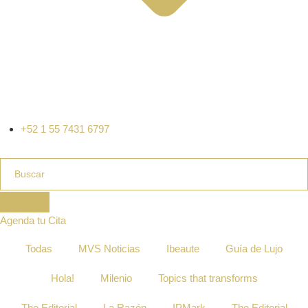
+52 1 55 7431 6797
Agenda tu Cita
Todas
MVS Noticias
Ibeaute
Guía de Lujo
Hola!
Milenio
Topics that transforms
The Editorial
La Razón
IPMark
The Editorial