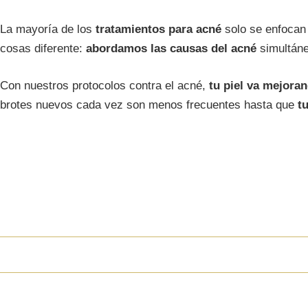
La mayoría de los
tratamientos para acné
solo se enfocan 
cosas diferente:
abordamos las causas del acné
simultáne
Con nuestros protocolos contra el acné,
tu piel va mejoran
brotes nuevos cada vez son menos frecuentes hasta que
tu
TRATAMIENTOS 
My Acne Treatment
Hydrafacial
MY Peel