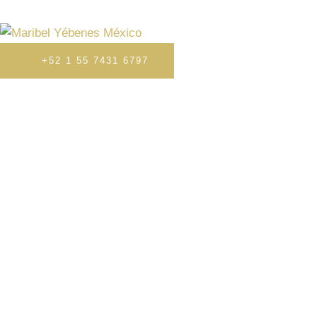
HOME
HISTORIA
TRATAMIENTOS
PRENS
+52 1 55 7431 6797
EL PROTOCOLO 