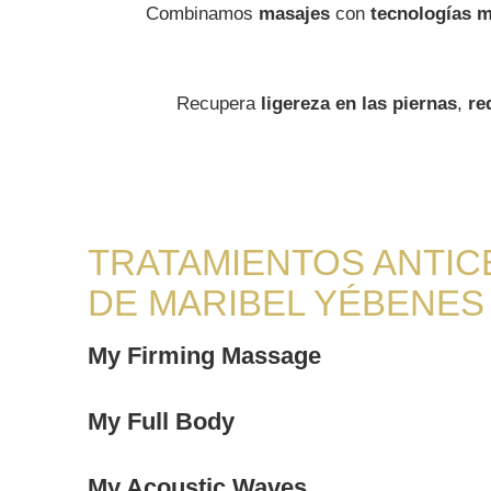
Combinamos
masajes
con
tecnologías 
Recupera
ligereza en las piernas
,
re
TRATAMIENTOS ANTICE
DE MARIBEL YÉBENES
My Firming Massage
My Full Body
My Acoustic Waves