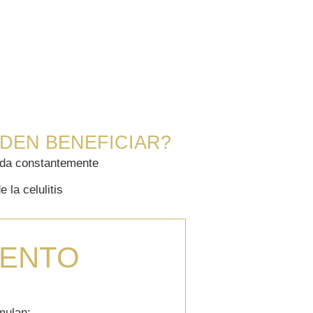
DEN BENEFICIAR?
hada constantemente
 la celulitis
IENTO
umulan: