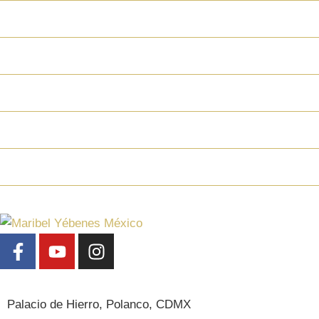
¿Qué activos se aplican junto al oxígeno?
¿Tiene contraindicaciones?
¿Puedo combinar la oxigenoterapia con otro
¿En qué se diferencia de una limpieza facial 
¿La Oxigenoterapia es adecuada para homb
Sedes
Palacio de Hierro, Polanco, CDMX