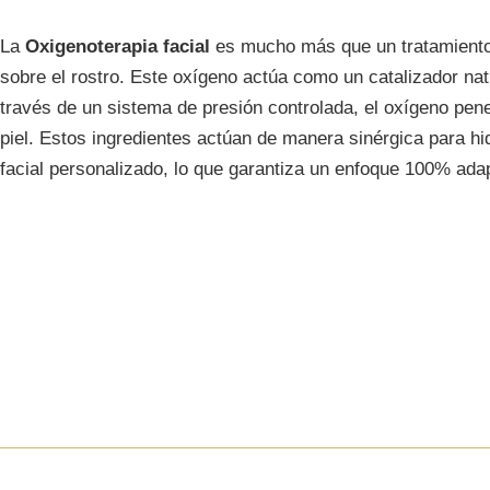
La
Oxigenoterapia facial
es mucho más que un tratamiento e
sobre el rostro. Este oxígeno actúa como un catalizador natu
través de un sistema de presión controlada, el oxígeno pen
piel. Estos ingredientes actúan de manera sinérgica para hid
facial personalizado, lo que garantiza un enfoque 100% ada
¿CÓMO FUNCIONA
OXÍGENO?
Oxígeno puro al 97%
Hidratación profunda y duradera