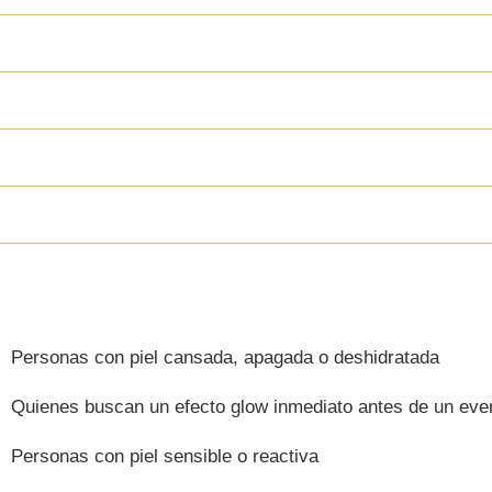
Mejora el tono y la luminosidad
Fortalece fibras elásticas
Acción anti-radicales libres
Efecto relajante y anti-estrés
¿QUIÉNES SE P
Personas con piel cansada, apagada o deshidratada
Quienes buscan un efecto glow inmediato antes de un even
Personas con piel sensible o reactiva