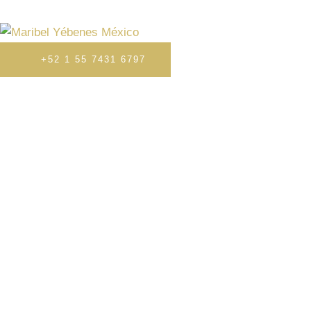
HOME
HISTORIA
TRATAMIENTOS
PRENS
+52 1 55 7431 6797
TERAPIA DE OX