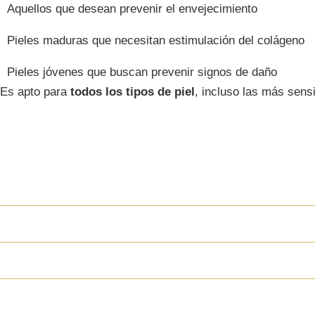
Aquellos que desean prevenir el envejecimiento
Pieles maduras que necesitan estimulación del colágeno
Pieles jóvenes que buscan prevenir signos de daño
Es apto para
todos los tipos de piel
, incluso las más sensi
FAQS
PREGUNTAS FRECUEN
¿Qué se siente durante la terapia con oxíge
¿Cuánto dura una sesión de Oxigenoterapia
¿Desde cuándo se ven los resultados?
¿Cuántas sesiones necesito?