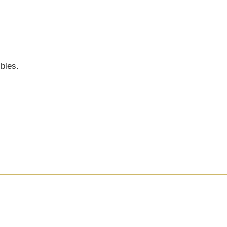
bles.
TES SOBRE LA OXIG
no?
?